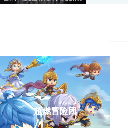
超燃冒险团